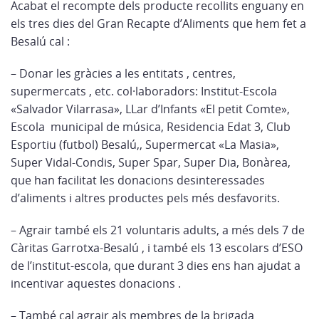
Acabat el recompte dels producte recollits enguany en
els tres dies del Gran Recapte d’Aliments que hem fet a
Besalú cal :
– Donar les gràcies a les entitats , centres,
supermercats , etc. col·laboradors: Institut-Escola
«Salvador Vilarrasa», LLar d’Infants «El petit Comte»,
Escola municipal de música, Residencia Edat 3, Club
Esportiu (futbol) Besalú,, Supermercat «La Masia»,
Super Vidal-Condis, Super Spar, Super Dia, Bonàrea,
que han facilitat les donacions desinteressades
d’aliments i altres productes pels més desfavorits.
– Agrair també els 21 voluntaris adults, a més dels 7 de
Càritas Garrotxa-Besalú , i també els 13 escolars d’ESO
de l’institut-escola, que durant 3 dies ens han ajudat a
incentivar aquestes donacions .
– També cal agrair als membres de la brigada