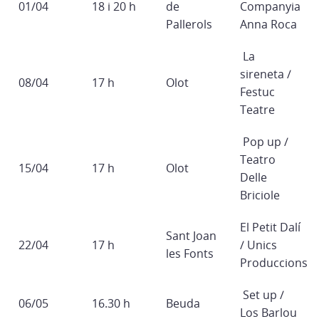
01/04
18 i 20 h
de
Companyia
Pallerols
Anna Roca
La
sireneta /
08/04
17 h
Olot
Festuc
Teatre
Pop up /
Teatro
15/04
17 h
Olot
Delle
Briciole
El Petit Dalí
Sant Joan
22/04
17 h
/ Unics
les Fonts
Produccions
Set up /
06/05
16.30 h
Beuda
Los Barlou