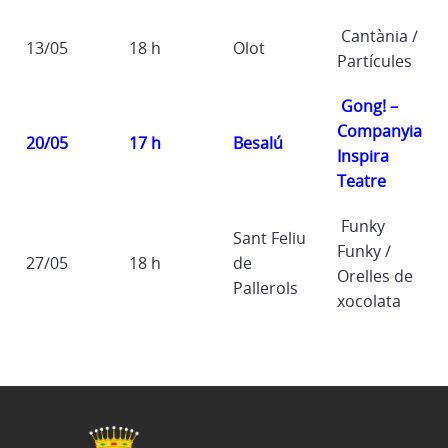
Cantània /
13/05
18 h
Olot
Partícules
Gong! –
Companyia
20/05
17 h
Besalú
Inspira
Teatre
Funky
Sant Feliu
Funky /
27/05
18 h
de
Orelles de
Pallerols
xocolata