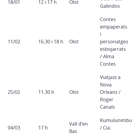
18/01
12 i 17 h
Olot
Galindos
Contes
empaperats
i
11/02
16.30 i 18 h
Olot
personatges
esbojarrats
/ Alma
Contes
Viatjazz a
Nova
25/02
11.30 h
Olot
Orleans /
Roger
Canals
Kumulunimbu
Vall d’en
04/03
17 h
/ Cia.
Bas