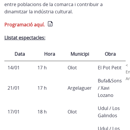
entre poblacions de la comarca i contribuir a
dinamitzar la indústria cultural.
Programació aquí.
Llistat espectacles:
Data
Hora
Municipi
Obra
<
14/01
17 h
Olot
El Pot Petit
E
An
Bufa&Sons
21/01
17 h
Argelaguer
/ Xavi
Lozano
Udul / Los
17/01
18 h
Olot
Galindos
Udul / Los