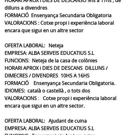
HORARI APROX I DIES DE DESCANSO
9hs a 17hs , de
dilluns a divendres
FORMACIÓ
Ensenyança Secundaria Obligatoria
VALORACIONS : C
otxe prop
i i experiència laboral
encara que sigui en un altre sector
OFERTA LABORAL: Neteja
EMPRESA
:
ALBA SERVEIS EDUCATIUS S.L
FUNCIONS
:
Neteja de la casa de colònies
HORARI APROX i DIES DE DESCANS
DILLUNS /
DIMECRES / DIVENDRES 10HS A 16HS
FORMACIÓ
Ensenyança Secundaria Obligatoria.
IDIOMES: català o castellà , o tots dos
VALORACIONS
:
C
otxe prop
i i experiència laboral
encara que sigui en un altre sector.
OFERTA LABORAL: Ajudant de cuina
EMPRESA
:
ALBA SERVEIS EDUCATIUS S.L