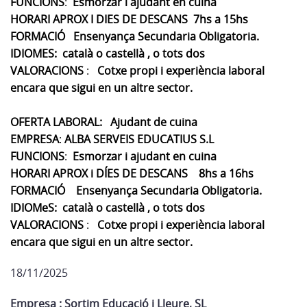
FUNCIONS
:
Esmorzar i ajudant en cuina
HORARI APROX I DIES DE DESCANS
7hs a 15hs
FORMACIÓ
Ensenyança Secundaria Obligatoria.
IDIOMES: català o castellà , o tots dos
VALORACIONS
:
C
otxe prop
i i experiència laboral
encara que sigui en un altre sector.
OFERTA LABORAL: Ajudant de cuina
EMPRESA
:
ALBA SERVEIS EDUCATIUS S.L
FUNCIONS
:
Esmorzar i ajudant en cuina
HORARI APROX i DÍES DE DESCANS
8hs a 16hs
FORMACIÓ
Ensenyança Secundaria Obligatoria.
IDIOMeS: català o castellà , o tots dos
VALORACIONS
:
C
otxe prop
i i experiència laboral
encara que sigui en un altre sector.
18/11/2025
Empresa : Sortim Educació i Lleure, SL