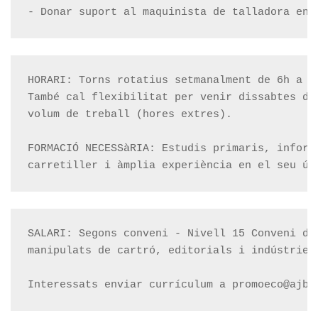
- Donar suport al maquinista de talladora en 
HORARI: Torns rotatius setmanalment de 6h a 14
També cal flexibilitat per venir dissabtes de 
volum de treball (hores extres).

FORMACIÓ NECESSàRIA: Estudis primaris, informà
carretiller i àmplia experiència en el seu ús
SALARI: Segons conveni - Nivell 15 Conveni d'a
manipulats de cartró, editorials i indústries 
Interessats enviar currículum a promoeco@ajbe