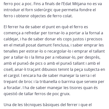
ferro poc a poc. Fins a finals de l’Edat Mitjana no es va
introduir el forn siderúrgic que permetia fondre el
ferro i obtenir objectes de ferro colat.
El ferrer ha de saber el punt en què el ferro es
comença a refredar per tornar-lo a portar a la fornal a
caldejar, i ha de saber donar els cops justos i precisos
en el metall posat damunt l’enclusa, i saber emprar les
tenalles per estirar-lo o recargolar-lo i emprar el tallant
per a tallar-lo i la llima per a rebaixar-lo, per després,
amb el punxó de pics o amb el punxó tallant i amb el
cisell, anar-li traçant dibuixos tenint la peça subjecta en
el cargol. I encara ha de saber manejar la serra i el
trepant de broc i la tribanella o barrina que serveix per
a foradar. I ha de saber manejar les tisores quan és
qüestió de tallar ferros de poc gruix.
Una de les tècniques bàsiques del ferrer i que el