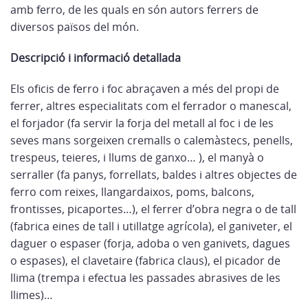
amb ferro, de les quals en són autors ferrers de
diversos països del món.
Descripció i informació detallada
Els oficis de ferro i foc abraçaven a més del propi de
ferrer, altres especialitats com el ferrador o manescal,
el forjador (fa servir la forja del metall al foc i de les
seves mans sorgeixen cremalls o calemàstecs, penells,
trespeus, teieres, i llums de ganxo… ), el manyà o
serraller (fa panys, forrellats, baldes i altres objectes de
ferro com reixes, llangardaixos, poms, balcons,
frontisses, picaportes…), el ferrer d’obra negra o de tall
(fabrica eines de tall i utillatge agrícola), el ganiveter, el
daguer o espaser (forja, adoba o ven ganivets, dagues
o espases), el clavetaire (fabrica claus), el picador de
llima (trempa i efectua les passades abrasives de les
llimes)…