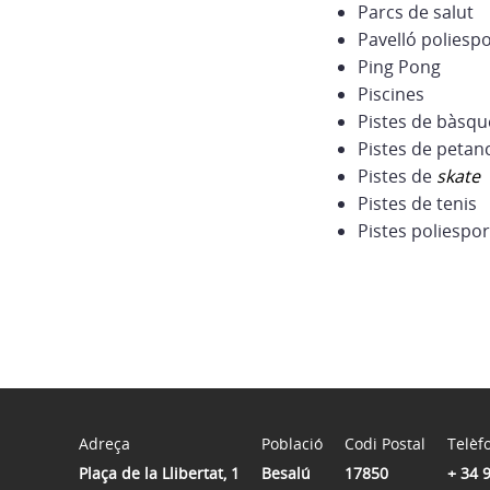
Parcs de salut
Pavelló poliespo
Ping Pong
Piscines
Pistes de bàsqu
Pistes de petan
Pistes de
skate
Pistes de tenis
Pistes poliespor
Adreça
Població
Codi Postal
Telèf
Plaça de la Llibertat, 1
Besalú
17850
+ 34 