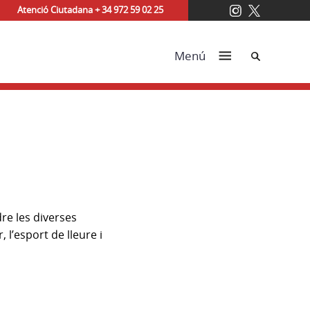
Atenció Ciutadana + 34 972 59 02 25
Cerca
Menú
re les diverses
 l’esport de lleure i