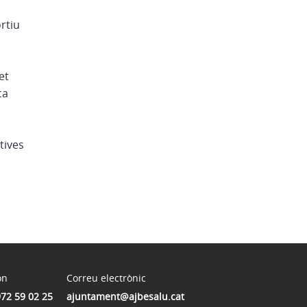
rtiu
et
ca
tives
on
Correu electrònic
972 59 02 25
ajuntament@ajbesalu.cat