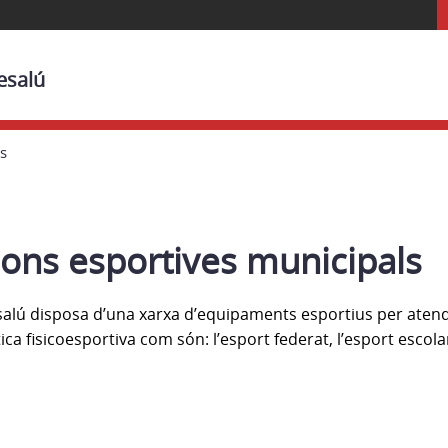
esalú
ls
cions esportives municipals
alú disposa d’una xarxa d’equipaments esportius per atend
ca fisicoesportiva com són: l’esport federat, l’esport escolar,