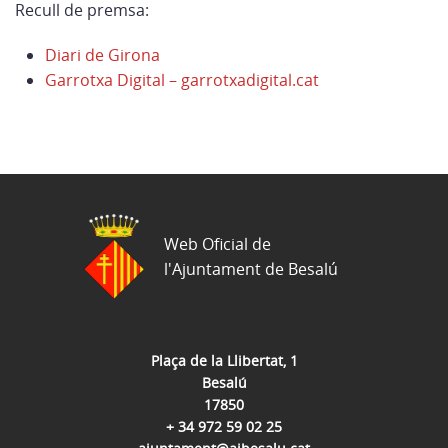
Recull de premsa:
Diari de Girona
Garrotxa Digital – garrotxadigital.cat
Web Oficial de
l'Ajuntament de Besalú
Plaça de la Llibertat, 1
Besalú
17850
+ 34 972 59 02 25