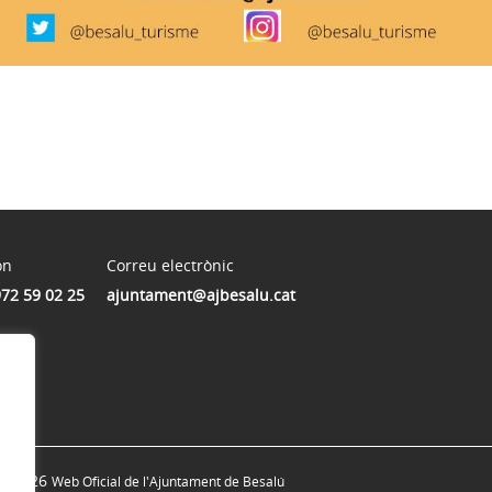
on
Correu electrònic
972 59 02 25
ajuntament@ajbesalu.cat
© 2026
Web Oficial de l'Ajuntament de Besalú