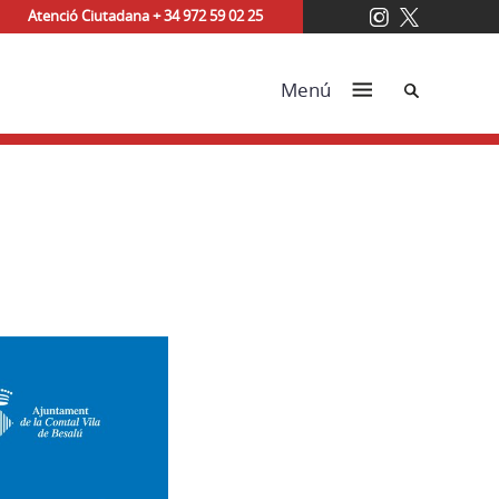
Atenció Ciutadana + 34 972 59 02 25
Cerca
Menú