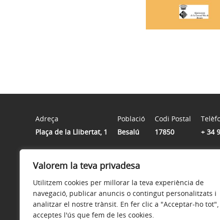
Adreça
Població
Codi Postal
Telèf
Plaça de la Llibertat, 1
Besalú
17850
+ 34 
Horari
Valorem la teva privadesa
De dilluns a divendres de 9:00 a 14:00 hores
Utilitzem cookies per millorar la teva experiència de
navegació, publicar anuncis o contingut personalitzats i
analitzar el nostre trànsit. En fer clic a "Acceptar-ho tot",
acceptes l'ús que fem de les cookies.
Avís legal
Política de privacitat
Accessibilitat