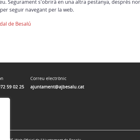
eu. Segurament s'obrirà en una altra pestanya, després no
per seguir navegant per la web.
dal de Besalú
on
Correu electrònic
972 59 02 25
ajuntament@ajbesalu.cat
© 2026