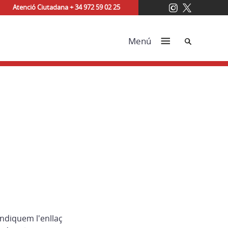
Atenció Ciutadana + 34 972 59 02 25
Cerca
Menú
indiquem l'enllaç