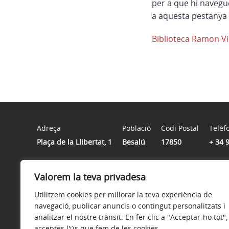
per a que hi navegu
a aquesta pestanya 
Biblioteca Ramon Vi
Adreça
Població
Codi Postal
Telèf
Plaça de la Llibertat, 1
Besalú
17850
+ 34 
Horari
Valorem la teva privadesa
De dilluns a divendres de 9:00 a 14:00 hores
Utilitzem cookies per millorar la teva experiència de
navegació, publicar anuncis o contingut personalitzats i
analitzar el nostre trànsit. En fer clic a "Acceptar-ho tot",
acceptes l'ús que fem de les cookies.
Avís legal
Política de privacitat
Accessibilitat