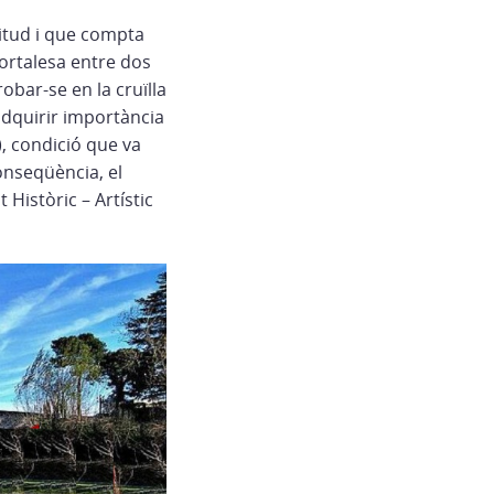
titud i que compta
ortalesa entre dos
obar-se en la cruïlla
adquirir importància
, condició que va
onseqüència, el
Històric – Artístic