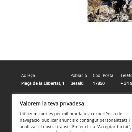
Adreça
Població
Codi Postal
Telèf
Plaça de la Llibertat, 1
Besalú
17850
+ 34 
Horari
Valorem la teva privadesa
De dilluns a divendres de 9:00 a 14:00 hores
Utilitzem cookies per millorar la teva experiència de
navegació, publicar anuncis o contingut personalitzats i
analitzar el nostre trànsit. En fer clic a "Acceptar-ho tot",