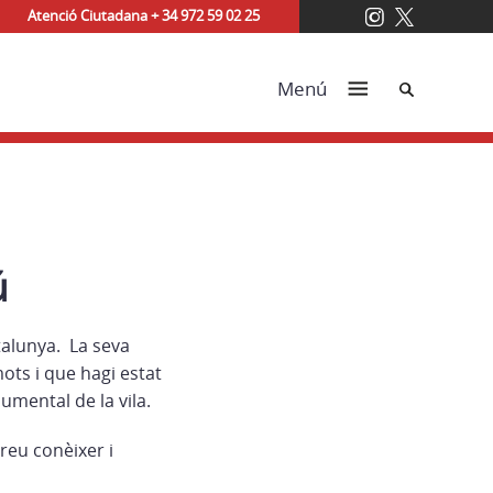
Atenció Ciutadana + 34 972 59 02 25
Cerca
Menú
ú
talunya. La seva
ots i que hagi estat
umental de la vila.
reu conèixer i