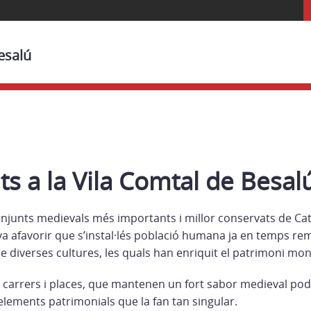
esalú
s a la Vila Comtal de Besal
onjunts medievals més importants i millor conservats de Ca
va afavorir que s’instal·lés població humana ja en temps rem
e diverses cultures, les quals han enriquit el patrimoni mon
 carrers i places, que mantenen un fort sabor medieval pod
s elements patrimonials que la fan tan singular.