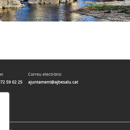
on
Correu electrònic
972 59 02 25
ajuntament@ajbesalu.cat