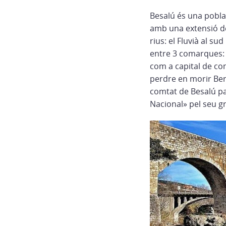
Besalú és una pobla
amb una extensió de
rius: el Fluvià al s
entre 3 comarques: 
com a capital de co
perdre en morir Bern
comtat de Besalú pas
Nacional» pel seu gr