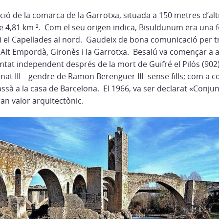
ció de la comarca de la Garrotxa, situada a 150 metres d’al
 4,81 km ². Com el seu origen indica, Bisuldunum era una f
ud i el Capellades al nord. Gaudeix de bona comunicació per tr
Alt Empordà, Gironès i la Garrotxa. Besalú va començar a 
mtat independent després de la mort de Guifré el Pilós (902)
at III – gendre de Ramon Berenguer III- sense fills; com a c
sà a la casa de Barcelona. El 1966, va ser declarat «Conjunt 
an valor arquitectònic.