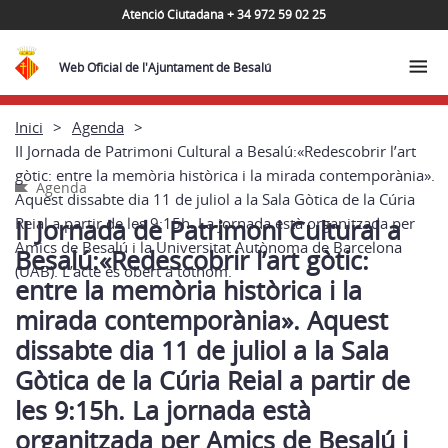
Atenció Ciutadana + 34 972 59 02 25
Web Oficial de l'Ajuntament de Besalú
Inici
Agenda
II Jornada de Patrimoni Cultural a Besalú:«Redescobrir l’art
gòtic: entre la memòria històrica i la mirada contemporània».
Agenda
Aquest dissabte dia 11 de juliol a la Sala Gòtica de la Cúria
Reial a partir de les 9:15h. La jornada està organitzada per
II Jornada de Patrimoni Cultural a
Amics de Besalú i la Universitat Autònoma de Barcelona
Besalú:«Redescobrir l’art gòtic:
(UAB). L’acte és obert a tothom.
entre la memòria històrica i la
mirada contemporània». Aquest
dissabte dia 11 de juliol a la Sala
Gòtica de la Cúria Reial a partir de
les 9:15h. La jornada està
organitzada per Amics de Besalú i