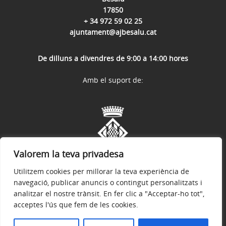
17850
+ 34 972 59 02 25
ajuntament@ajbesalu.cat
De dilluns a divendres de 9:00 a 14:00 hores
Amb el suport de:
Valorem la teva privadesa
Utilitzem cookies per millorar la teva experiència de
navegació, publicar anuncis o contingut personalitzats i
analitzar el nostre trànsit. En fer clic a "Acceptar-ho tot",
acceptes l'ús que fem de les cookies.
Avís legal
Política de privacitat
Accessibilitat
© 2026
Web Oficial de l'Ajuntament de Besalú