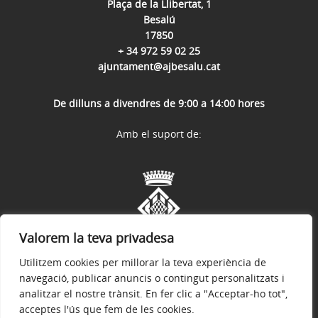
Plaça de la Llibertat, 1
Besalú
17850
+ 34 972 59 02 25
ajuntament@ajbesalu.cat
De dilluns a divendres de 9:00 a 14:00 hores
Amb el suport de:
Valorem la teva privadesa
Utilitzem cookies per millorar la teva experiència de
navegació, publicar anuncis o contingut personalitzats i
analitzar el nostre trànsit. En fer clic a "Acceptar-ho tot",
acceptes l'ús que fem de les cookies.
Avís legal
Política de privacitat
Accessibilitat