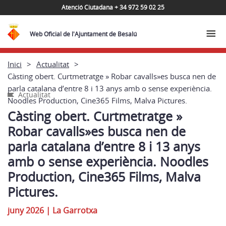
Atenció Ciutadana + 34 972 59 02 25
Web Oficial de l'Ajuntament de Besalú
Inici
Actualitat
Càsting obert. Curtmetratge » Robar cavalls»es busca nen de
parla catalana d’entre 8 i 13 anys amb o sense experiència.
Actualitat
Noodles Production, Cine365 Films, Malva Pictures.
Càsting obert. Curtmetratge »
Robar cavalls»es busca nen de
parla catalana d’entre 8 i 13 anys
amb o sense experiència. Noodles
Production, Cine365 Films, Malva
Pictures.
juny 2026
|
La Garrotxa