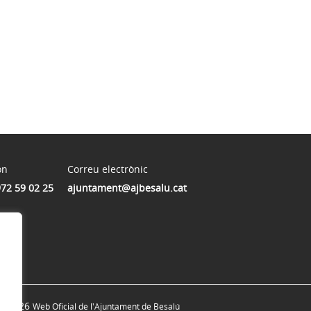
on
Correu electrònic
972 59 02 25
ajuntament@ajbesalu.cat
© 2026
Web Oficial de l'Ajuntament de Besalú