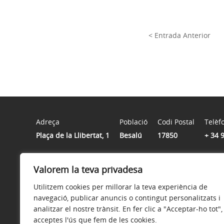
< Entrada Anterior
Adreça
Població
Codi Postal
Telèf
Plaça de la Llibertat, 1
Besalú
17850
+ 34 
Horari
Valorem la teva privadesa
De dilluns a divendres de 9:00 a 14:00 hores
Utilitzem cookies per millorar la teva experiència de
navegació, publicar anuncis o contingut personalitzats i
analitzar el nostre trànsit. En fer clic a "Acceptar-ho tot",
acceptes l'ús que fem de les cookies.
Avís legal
Política de privacitat
Accessibilitat