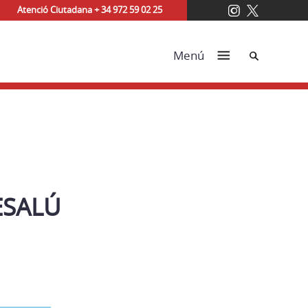
Atenció Ciutadana + 34 972 59 02 25
Cerca
Menú
ESALÚ