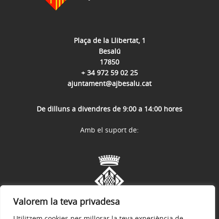
Plaça de la Llibertat, 1
Besalú
17850
+ 34 972 59 02 25
ajuntament@ajbesalu.cat
De dilluns a divendres de 9:00 a 14:00 hores
Amb el suport de:
Valorem la teva privadesa
Utilitzem cookies per millorar la teva experiència de