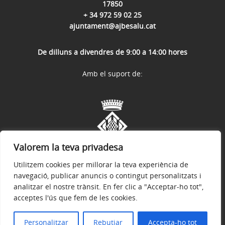
17850
+ 34 972 59 02 25
ajuntament@ajbesalu.cat
De dilluns a divendres de 9:00 a 14:00 hores
Amb el suport de:
Valorem la teva privadesa
Utilitzem cookies per millorar la teva experiència de
navegació, publicar anuncis o contingut personalitzats i
analitzar el nostre trànsit. En fer clic a "Acceptar-ho tot",
acceptes l'ús que fem de les cookies.
Avís legal
Política de privacitat
Accessibilitat
© 2026
Web Oficial de l'Ajuntament de Besalú
Personalitzar
Rebutjar
Accepta-ho tot