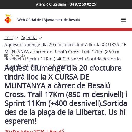
Atenció Ciutadana + 34 972 59 02 25
Web Oficial de l'Ajuntament de Besalú
Inici
Agenda
Aquest diumenge dia 20 d’octubre tindrà lloc la X CURSA DE
MUNTANYA a càrrec de Besalú Cross. Trail 17Km (850 m
Agenda
desnivell) i Sprint 11Km (+400 desnivell).Sortida des de la
plaça de la Llibertat. Us hi esperem!
Aquest diumenge dia 20 d’octubre
tindrà lloc la X CURSA DE
MUNTANYA a càrrec de Besalú
Cross. Trail 17Km (850 m desnivell) i
Sprint 11Km (+400 desnivell).Sortida
des de la plaça de la Llibertat. Us hi
esperem!
20 d'octubre 2024
|
Besalú