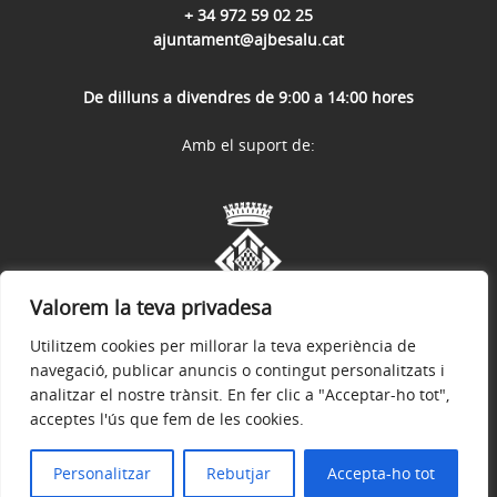
+ 34 972 59 02 25
ajuntament@ajbesalu.cat
De dilluns a divendres de 9:00 a 14:00 hores
Amb el suport de:
Valorem la teva privadesa
Utilitzem cookies per millorar la teva experiència de
navegació, publicar anuncis o contingut personalitzats i
analitzar el nostre trànsit. En fer clic a "Acceptar-ho tot",
acceptes l'ús que fem de les cookies.
Avís legal
Política de privacitat
Accessibilitat
© 2026
Web Oficial de l'Ajuntament de Besalú
Personalitzar
Rebutjar
Accepta-ho tot